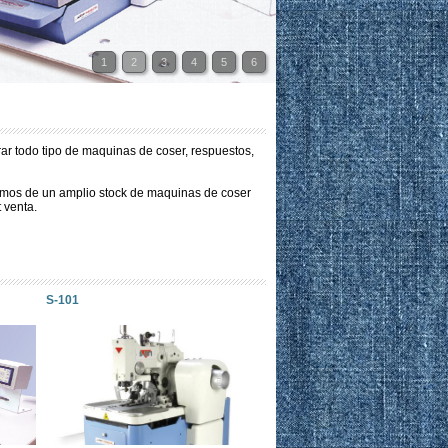
1
2
3
4
5
6
r todo tipo de maquinas de coser, respuestos,
emos de un amplio stock de maquinas de coser
 venta.
S-101